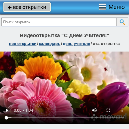
Меню
все открытки

Видеооткрытка "С Днем Учителя!"
все открытки
/
календарь
/
день учителя
/
эта открытка