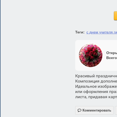
Теги:
с днем учителя г
Откры
Всего
Красивый праздничны
Композиция дополне
Идеальное изображе
или оформления праз
листа, придавая кар

Комментировать