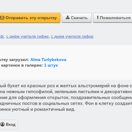
Отправить эту открытку
Скачать
Пожаловаться



иф
,
с днём учителя гифки
,
с днем учителя гифки
тку загрузил:
Alma Turlybekova
 картинок в галерее:
1 штук
й букет из красных роз и желтых альстромерий на фоне с
на нежным гипсофилой, зелеными листьями и декоративно
ние для оформления открыток, поздравительных сообщений
дничных постов в социальных сетях. Фон в клетку создае
тинке уютный и романтичный вид.

Вход