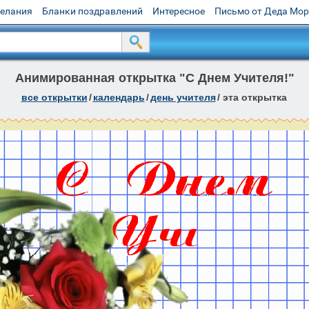
желания
Бланки поздравлений
Интересное
Письмо от Деда Мо
Анимированная открытка "С Днем Учителя!"
все открытки
/
календарь
/
день учителя
/
эта открытка