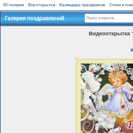
3D галерея
Все открытки
Календарь праздников
Стихи и по
Галерея поздравлений
Видеооткрытка 
в