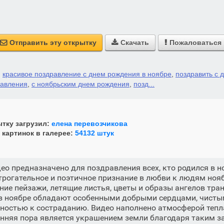
Отправить эту открытку
Скачать
Пожаловаться



,
красивое поздравление с днем рождения в ноябре
,
поздравить с 
равления
,
с ноябрьским днем рождения
,
позд...
тку загрузил:
елена перевозчикова
 картинок в галерее:
54132 штук
ео предназначено для поздравления всех, кто родился в н
трогательное и поэтичное признание в любви к людям ноя
ние пейзажи, летящие листья, цветы и образы ангелов тра
 в ноябре обладают особенными добрыми сердцами, чист
ностью к состраданию. Видео наполнено атмосферой тепла
енняя пора является украшением земли благодаря таким 