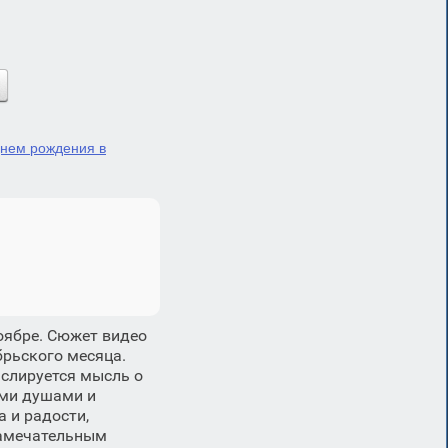
днем рождения в
оябре. Сюжет видео
брьского месяца.
нслируется мысль о
ыми душами и
 и радости,
замечательным