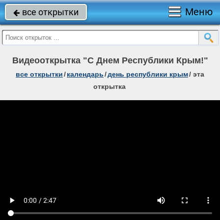
Меню
все открытки

Видеооткрытка "С Днем Республики Крым!"
все открытки
/
календарь
/
день республики крым
/
эта
открытка