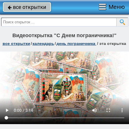
Меню
все открытки

Видеооткрытка "С Днем пограничника!"
все открытки
/
календарь
/
день пограничника
/
эта открытка