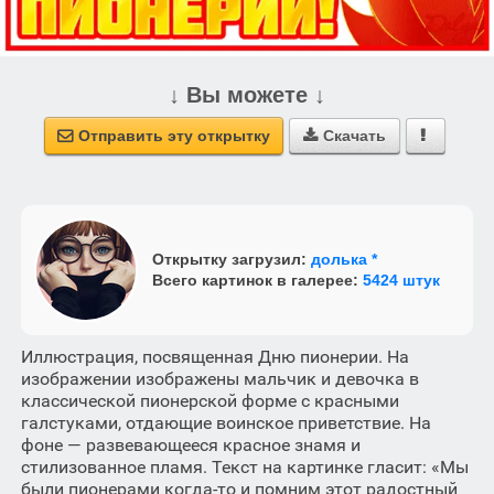
↓ Вы можете ↓
Отправить эту открытку
Скачать



Открытку загрузил:
долька *
Всего картинок в галерее:
5424 штук
Иллюстрация, посвященная Дню пионерии. На
изображении изображены мальчик и девочка в
классической пионерской форме с красными
галстуками, отдающие воинское приветствие. На
фоне — развевающееся красное знамя и
стилизованное пламя. Текст на картинке гласит: «Мы
были пионерами когда-то и помним этот радостный