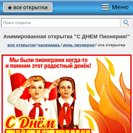
Меню
все открытки

Анимированная открытка "С ДНЕМ Пионерии!"
все открытки
/
календарь
/
день пионерии
/
эта открытка