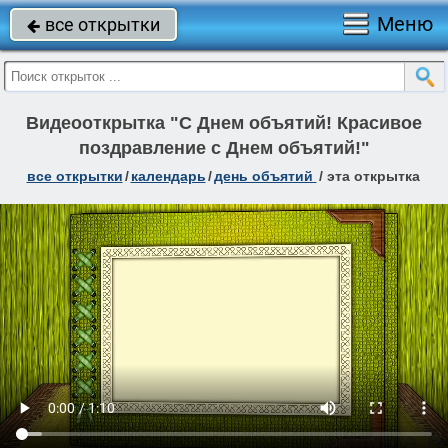
Меню
все открытки

Видеооткрытка "С Днем объятий! Красивое
поздравление с Днем объятий!"
все открытки
/
календарь
/
день объятий
/
эта открытка