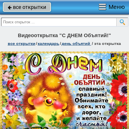
Меню
все открытки

Видеооткрытка "С ДНЕМ Объятий!"
все открытки
/
календарь
/
день объятий
/
эта открытка