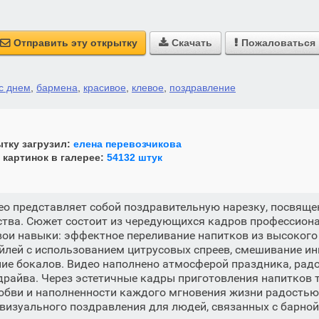
Отправить эту открытку
Скачать
Пожаловаться



с днем
,
бармена
,
красивое
,
клевое
,
поздравление
тку загрузил:
елена перевозчикова
 картинок в галерее:
54132 штук
о представляет собой поздравительную нарезку, посвяще
ства. Сюжет состоит из чередующихся кадров профессион
ои навыки: эффектное переливание напитков из высокого
йлей с использованием цитрусовых спреев, смешивание ин
ие бокалов. Видео наполнено атмосферой праздника, радо
драйва. Через эстетичные кадры приготовления напитков 
юбви и наполненности каждого мгновения жизни радостью
 визуального поздравления для людей, связанных с барной