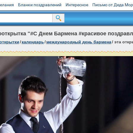
желания
Бланки поздравлений
Интересное
Письмо от Деда Мо
открытка "#С Днем Бармена #красивое поздрав
 открытки
/
календарь
/
международный день бармена
/
эта откр