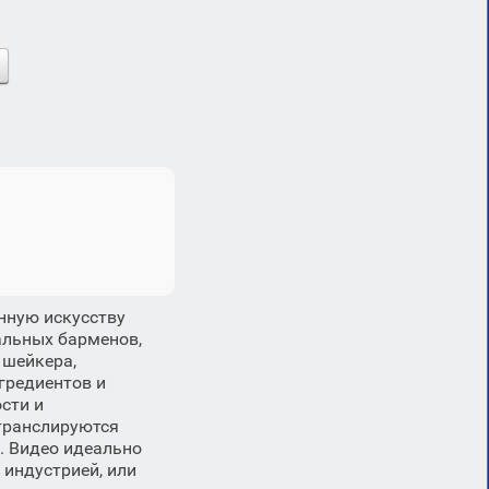
нную искусству
альных барменов,
 шейкера,
гредиентов и
сти и
транслируются
. Видео идеально
 индустрией, или