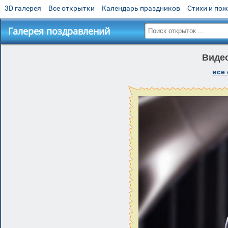
3D галерея
Все открытки
Календарь праздников
Стихи и по
Галерея поздравлений
Видео
все