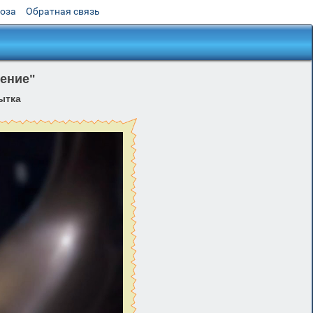
роза
Обратная связь
ление"
ытка