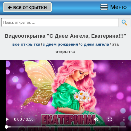
Меню
все открытки

Видеооткрытка "С Днем Ангела, Екатерина!!!"
все открытки
/
c днем рождения
/
с днем ангела
/
эта
открытка