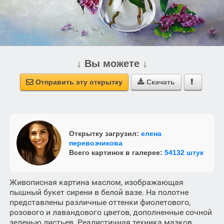
↓ Вы можете ↓
Отправить эту открытку
Скачать



Открытку загрузил:
елена
перевозчикова
Всего картинок в галерее:
54132 штук
Живописная картина маслом, изображающая
пышный букет сирени в белой вазе. На полотне
представлены различные оттенки фиолетового,
розового и лавандового цветов, дополненные сочной
зеленью листьев. Реалистичная техника мазков