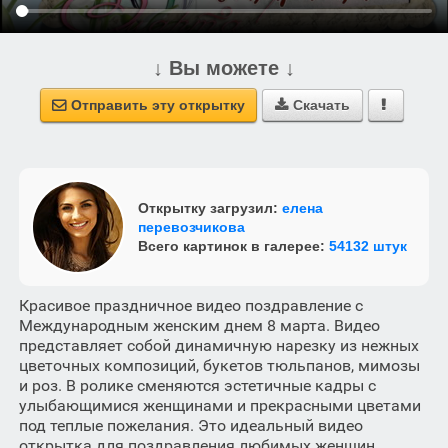
↓ Вы можете ↓
Отправить эту открытку
Скачать



Открытку загрузил:
елена
перевозчикова
Всего картинок в галерее:
54132 штук
Красивое праздничное видео поздравление с
Международным женским днем 8 марта. Видео
представляет собой динамичную нарезку из нежных
цветочных композиций, букетов тюльпанов, мимозы
и роз. В ролике сменяются эстетичные кадры с
улыбающимися женщинами и прекрасными цветами
под теплые пожелания. Это идеальный видео
открытка для поздравления любимых женщин,