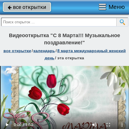
Меню
все открытки

Видеооткрытка "С 8 Марта!!! Музыкальное
поздравление!"
все открытки
/
календарь
/
8 марта международный женский
день
/
эта открытка