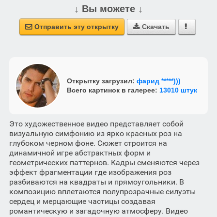
↓ Вы можете ↓
Отправить эту открытку
Скачать



Открытку загрузил:
фарид *****)))
Всего картинок в галерее:
13010 штук
Это художественное видео представляет собой
визуальную симфонию из ярко красных роз на
глубоком черном фоне. Сюжет строится на
динамичной игре абстрактных форм и
геометрических паттернов. Кадры сменяются через
эффект фрагментации где изображения роз
разбиваются на квадраты и прямоугольники. В
композицию вплетаются полупрозрачные силуэты
сердец и мерцающие частицы создавая
романтическую и загадочную атмосферу. Видео