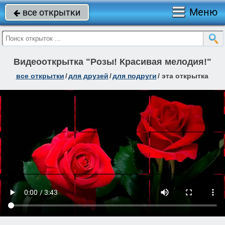
Меню
все открытки

Видеооткрытка "Розы! Красивая мелодия!"
все открытки
/
для друзей
/
для подруги
/
эта открытка