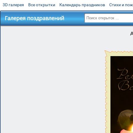
3D галерея
Все открытки
Календарь праздников
Стихи и по
Галерея поздравлений
А