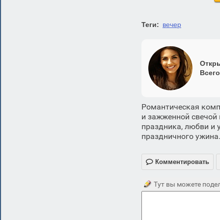
Теги:
вечер
Откры
Всего
Романтическая комп
и зажженной свечой 
праздника, любви и 
праздничного ужина

Комментировать
Тут вы можете подел