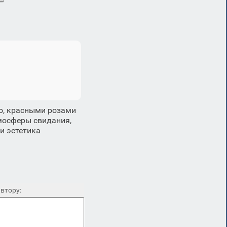
о, красными розами
мосферы свидания,
и эстетика
втору: