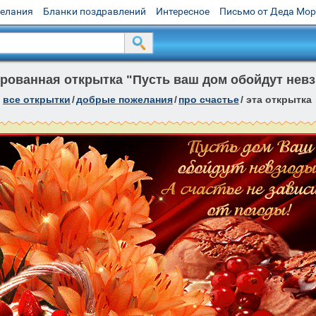
желания
Бланки поздравлений
Интересное
Письмо от Деда Мо
рованная открытка "Пусть ваш дом обойдут невз
все открытки
/
добрые пожелания
/
про счастье
/
эта открытка