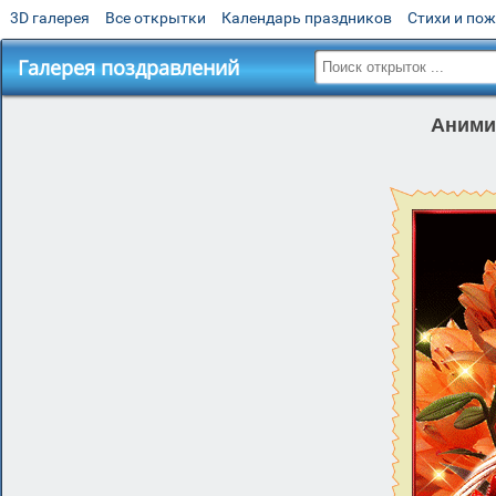
3D галерея
Все открытки
Календарь праздников
Стихи и по
Галерея поздравлений
Аними