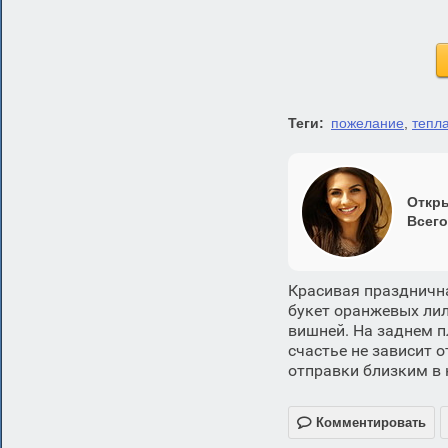
Теги:
пожелание
,
тепл
Откры
Всего
Красивая праздничн
букет оранжевых лил
вишней. На заднем п
счастье не зависит 
отправки близким в 

Комментировать