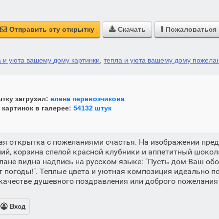
Отправить эту открытку
Скачать
Пожаловаться



а и уюта вашему дому картинки
,
тепла и уюта вашему дому пожела
тку загрузил:
елена перевозчикова
 картинок в галерее:
54132 штук
ая открытка с пожеланиями счастья. На изображении пре
ий, корзина спелой красной клубники и аппетитный шокол
лане видна надпись на русском языке: "Пусть дом Ваш обо
от погоды!". Теплые цвета и уютная композиция идеально п
качестве душевного поздравления или доброго пожелания

Вход