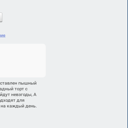
ние
дставлен пышный
адный торт с
йдут невзгоды, А
одходят для
 на каждый день.