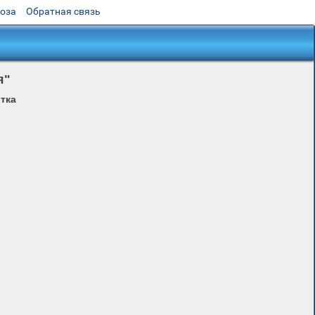
роза
Обратная связь
я"
тка