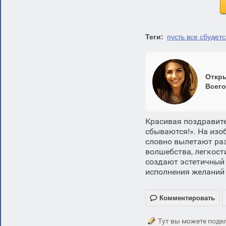
Теги:
пусть все сбудет
Откры
Всего
Красивая поздравит
сбываются!». На изо
словно вылетают ра
волшебства, легкост
создают эстетичный 
исполнения желаний 

Комментировать
Тут вы можете подел