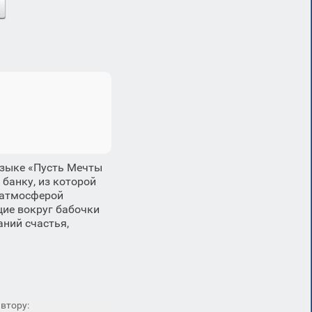
языке «Пусть Мечты
банку, из которой
 атмосферой
щие вокруг бабочки
ний счастья,
втору: