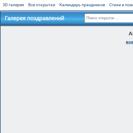
3D галерея
Все открытки
Календарь праздников
Стихи и по
Галерея поздравлений
А
все