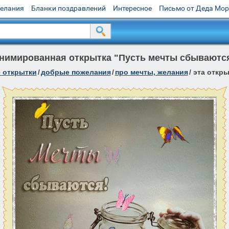
желания
Бланки поздравлений
Интересное
Письмо от Деда Мо
нимированная открытка "Пусть мечты сбываютс
 открытки
/
добрые пожелания
/
про мечты, желания
/
эта откры