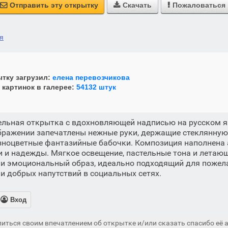
Отправить эту открытку
Скачать
Пожаловаться



ся
тку загрузил:
елена перевозчикова
 картинок в галерее:
54132 штук
ельная открытка с вдохновляющей надписью на русском 
бражении запечатлены нежные руки, держащие стеклянную 
зноцветные фантазийные бабочки. Композиция наполнена
и и надежды. Мягкое освещение, пастельные тона и летаю
и эмоциональный образ, идеально подходящий для пожела
и добрых напутствий в социальных сетях.

Вход
иться своим впечатлением об открытке и/или сказать спасибо её а