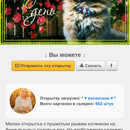
↓ Вы можете ↓
Отправить эту открытку
Скачать



Открытку загрузил:
* ♥ валентина ♥ *
Всего картинок в галерее:
662 штук
Милая открытка с пушистым рыжим котенком на
фоне пышных розовых роз. На изображении наложен