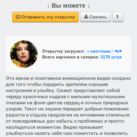
↓ Вы можете ↓
Отправить эту открытку
Скачать



Открытку загрузил:
☼светлана♫ ♥к♥
Всего картинок в галерее:
1178 штук
Это яркое и позитивное анимационное видео создано
для того чтобы подарить зрителям хорошее
настроение и улыбку. Сюжет представляет собой
череду красочных кадров с милыми мультяшными
пчелами на фоне цветов сердец и сочных природных
узоров. Текст на экране передает добрые пожелания
радости и отдыха предлагая на мгновение отвлечься
от повседневных дел забыть о проблемах и просто
насладиться моментом. Видео призывает
улыбнуться налить себе чаю помечтать и позволить