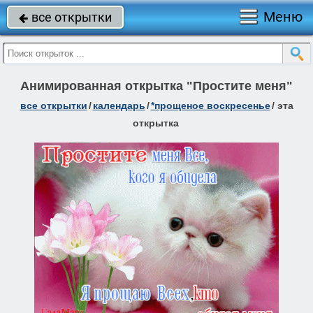
Меню
все открытки

Анимированная открытка "Простите меня"
все открытки
/
календарь
/
*прощеное воскресенье
/
эта
открытка