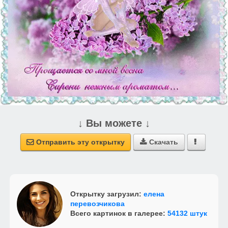
↓ Вы можете ↓
Отправить эту открытку
Скачать



Открытку загрузил:
елена
перевозчикова
Всего картинок в галерее:
54132 штук