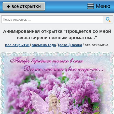
Меню
все открытки

Анимированная открытка "Прощается со мной
весна сирени нежным ароматом..."
все открытки
/
времена года
/
(сезон) весна
/
эта открытка