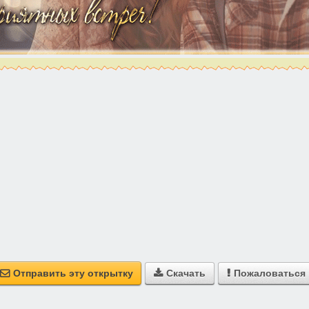
Отправить эту открытку
Скачать
Пожаловаться


