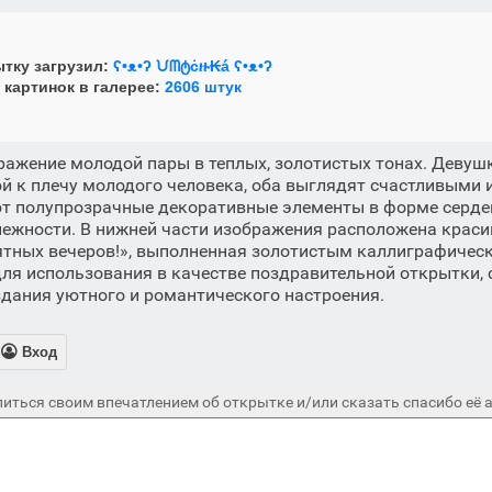
тку загрузил:
ʕ•ᴥ•ʔ ᙀᗰტċዙ₭á ʕ•ᴥ•ʔ
 картинок в галерее:
2606 штук
ажение молодой пары в теплых, золотистых тонах. Девуш
й к плечу молодого человека, оба выглядят счастливыми
ют полупрозрачные декоративные элементы в форме серде
ежности. В нижней части изображения расположена краси
ятных вечеров!», выполненная золотистым каллиграфичес
ля использования в качестве поздравительной открытки, 
дания уютного и романтического настроения.

Вход
иться своим впечатлением об открытке и/или сказать спасибо её а