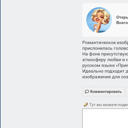
Откры
Всего
Романтическое изобр
прислонилась голово
На фоне присутству
атмосферу любви и н
русском языке «При
Идеально подходит д
изображения для соз

Комментировать
Тут вы можете подел