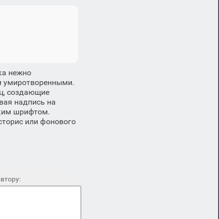
ка нежно
 и умиротворенными.
ц, создающие
вая надпись на
ким шрифтом.
сторис или фонового
втору: