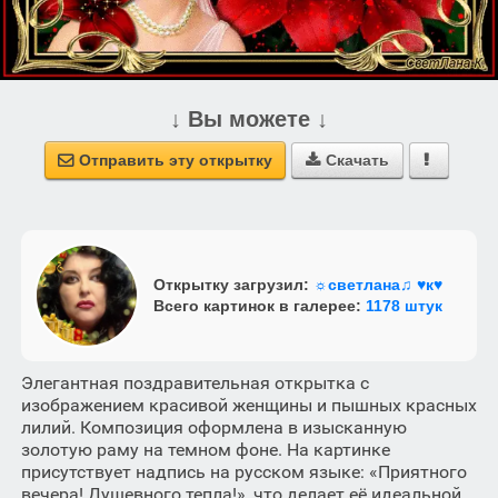
↓ Вы можете ↓
Отправить эту открытку
Скачать



Открытку загрузил:
☼светлана♫ ♥к♥
Всего картинок в галерее:
1178 штук
Элегантная поздравительная открытка с
изображением красивой женщины и пышных красных
лилий. Композиция оформлена в изысканную
золотую раму на темном фоне. На картинке
присутствует надпись на русском языке: «Приятного
вечера! Душевного тепла!», что делает её идеальной