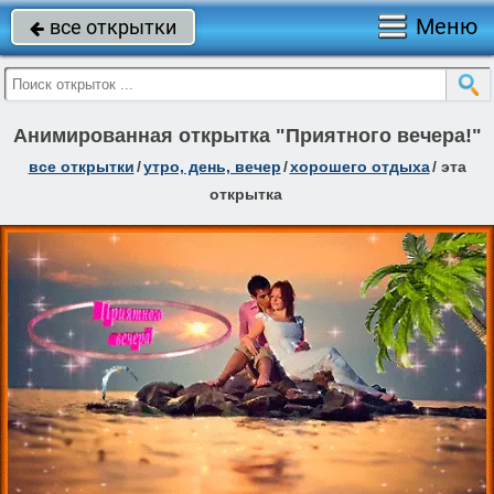
Меню
все открытки

Анимированная открытка "Приятного вечера!"
все открытки
/
утро, день, вечер
/
хорошего отдыха
/
эта
открытка