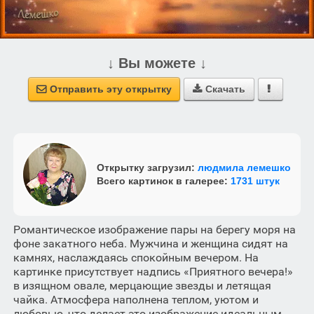
↓ Вы можете ↓
Отправить эту открытку
Скачать



Открытку загрузил:
людмила лемешко
Всего картинок в галерее:
1731 штук
Романтическое изображение пары на берегу моря на
фоне закатного неба. Мужчина и женщина сидят на
камнях, наслаждаясь спокойным вечером. На
картинке присутствует надпись «Приятного вечера!»
в изящном овале, мерцающие звезды и летящая
чайка. Атмосфера наполнена теплом, уютом и
любовью, что делает это изображение идеальным