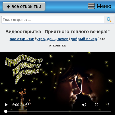
Меню
все открытки

Видеооткрытка "Приятного теплого вечера!"
все открытки
/
утро, день, вечер
/
добрый вечер
/
эта
открытка