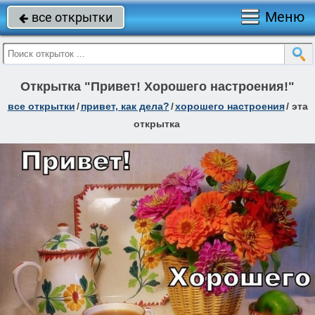
Меню
все открытки

Открытка "Привет! Хорошего настроения!"
все открытки
/
привет, как дела?
/
хорошего настроения
/
эта
открытка