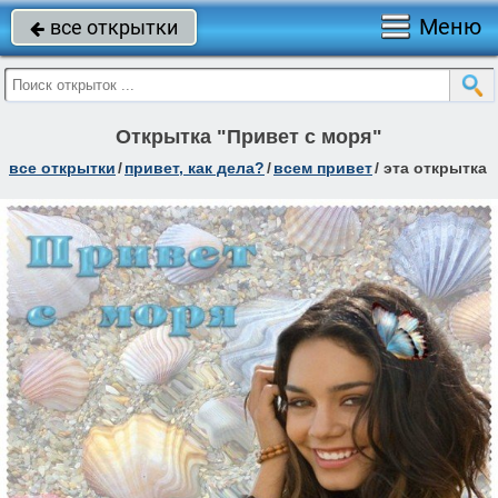
Меню
все открытки

Открытка "Привет с моря"
все открытки
/
привет, как дела?
/
всем привет
/
эта открытка