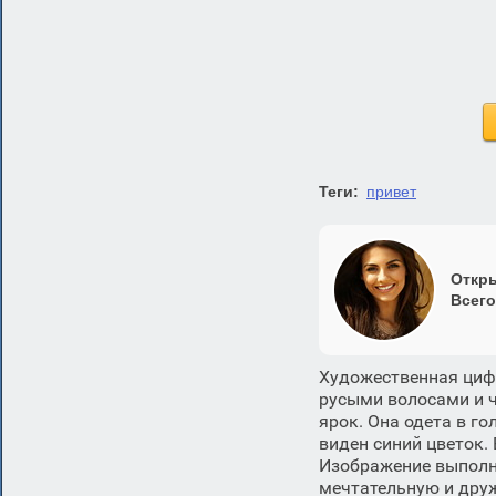
Теги:
привет
Откры
Всего
Художественная циф
русыми волосами и ч
ярок. Она одета в го
виден синий цветок.
Изображение выполне
мечтательную и друж