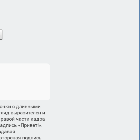
очки с длинными
гляд выразителен и
 правой части кадра
адпись «Привет!».
здавая
вторская подпись