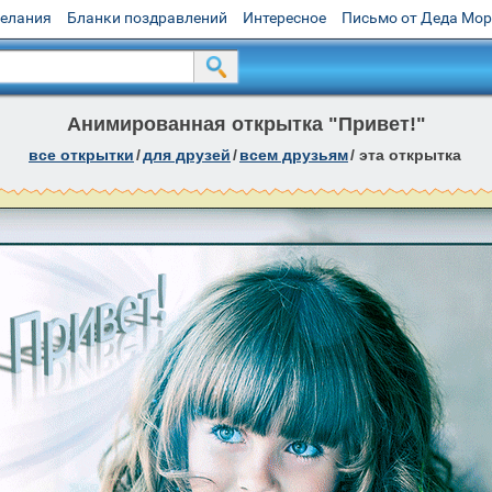
желания
Бланки поздравлений
Интересное
Письмо от Деда Мо
Анимированная открытка "Привет!"
все открытки
/
для друзей
/
всем друзьям
/
эта открытка