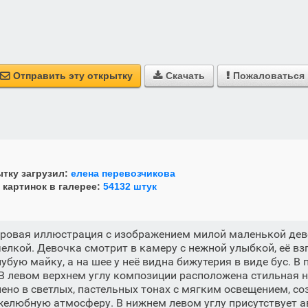
Отправить эту открытку
Скачать
Пожаловаться



тку загрузил:
елена перевозчикова
 картинок в галерее:
54132 штук
ровая иллюстрация с изображением милой маленькой дев
елкой. Девочка смотрит в камеру с нежной улыбкой, её вз
лубую майку, а на шее у неё видна бижутерия в виде бус. В
 В левом верхнем углу композиции расположена стильная н
но в светлых, пастельных тонах с мягким освещением, со
елюбную атмосферу. В нижнем левом углу присутствует а