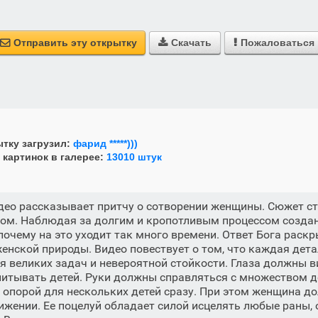
Отправить эту открытку
Скачать
Пожаловаться



тку загрузил:
фарид *****)))
 картинок в галерее:
13010 штук
ео рассказывает притчу о сотворении женщины. Сюжет ст
ом. Наблюдая за долгим и кропотливым процессом создан
почему на это уходит так много времени. Ответ Бога раск
енской природы. Видео повествует о том, что каждая дет
я великих задач и невероятной стойкости. Глаза должны в
питывать детей. Руки должны справляться с множеством д
опорой для нескольких детей сразу. При этом женщина д
жении. Ее поцелуй обладает силой исцелять любые раны, 