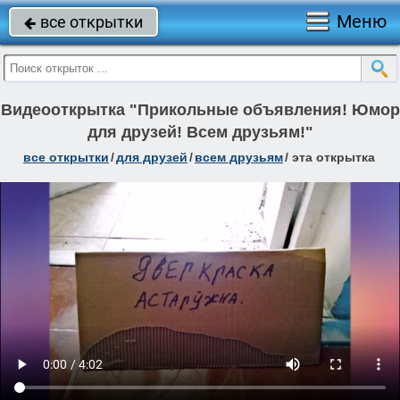
Меню
все открытки

Видеооткрытка "Прикольные объявления! Юмор
для друзей! Всем друзьям!"
все открытки
/
для друзей
/
всем друзьям
/
эта открытка