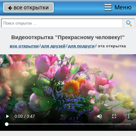
Меню
все открытки

Видеооткрытка "Прекрасному человеку!"
все открытки
/
для друзей
/
для подруги
/
эта открытка