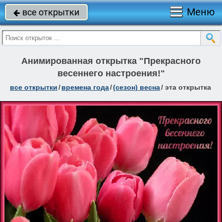
Меню
все открытки

Анимированная открытка "Прекрасного
весеннего настроения!"
все открытки
/
времена года
/
(сезон) весна
/
эта открытка