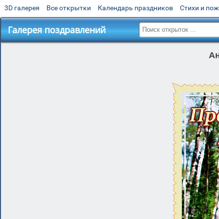
3D галерея
Все открытки
Календарь праздников
Стихи и по
Галерея поздравлений
Ан