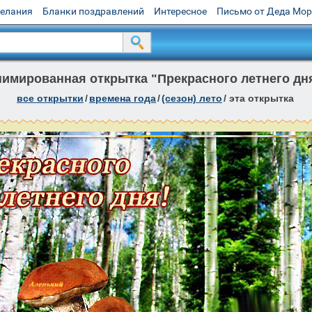
желания
Бланки поздравлений
Интересное
Письмо от Деда Мо
имированная открытка "Прекрасного летнего дн
все открытки
/
времена года
/
(сезон) лето
/
эта открытка