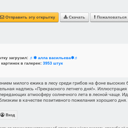
Отправить эту открытку
Скачать
Пожаловаться



тку загрузил:
♬❃ алла васильева❃♬
 картинок в галерее:
3953 штук
нием милого ежика в лесу среди грибов на фоне высоких б
ельная надпись «Прекрасного летнего дня!». Иллюстрация 
 передающих атмосферу солнечного лета в лесной чаще. И
близким в качестве позитивного пожелания хорошего дня.

Вход