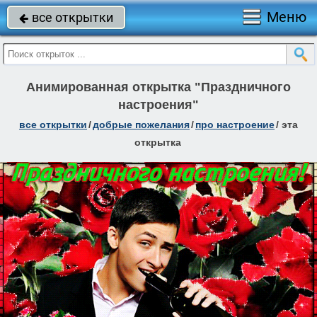
Меню
все открытки

Анимированная открытка "Праздничного
настроения"
все открытки
/
добрые пожелания
/
про настроение
/
эта
открытка