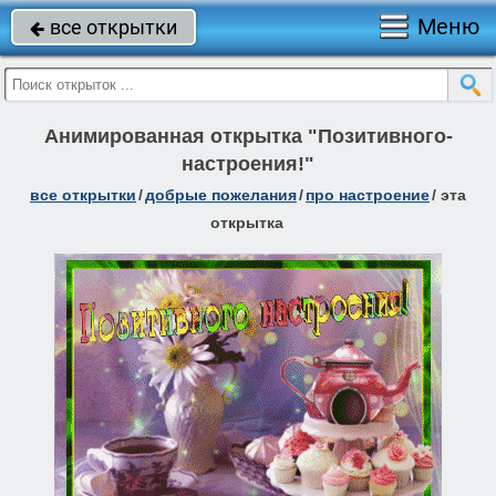
Меню
все открытки

Анимированная открытка "Позитивного-
настроения!"
все открытки
/
добрые пожелания
/
про настроение
/
эта
открытка