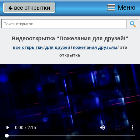
Меню
все открытки

Видеооткрытка "Пожелания для друзей!"
все открытки
/
для друзей
/
пожелания друзьям
/
эта
открытка