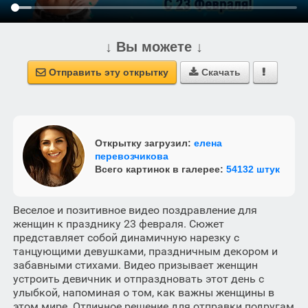
↓ Вы можете ↓
Отправить эту открытку
Скачать



Открытку загрузил:
елена
перевозчикова
Всего картинок в галерее:
54132 штук
Веселое и позитивное видео поздравление для
женщин к празднику 23 февраля. Сюжет
представляет собой динамичную нарезку с
танцующими девушками, праздничным декором и
забавными стихами. Видео призывает женщин
устроить девичник и отпраздновать этот день с
улыбкой, напоминая о том, как важны женщины в
этом мире. Отличное решение для отправки подругам