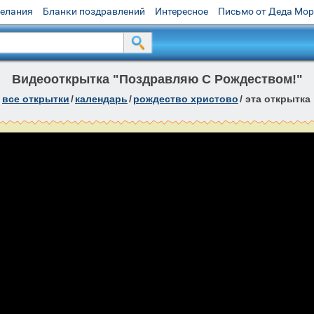
желания
Бланки поздравлений
Интересное
Письмо от Деда Мо
Видеооткрытка "Поздравляю С Рождеством!"
все открытки
/
календарь
/
рождество христово
/
эта открытка