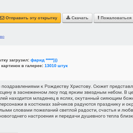
Отправить эту открытку
Скачать
Пожаловаться



ово
тку загрузил:
фарид *****)))
 картинок в галерее:
13010 штук
 поздравлениями к Рождеству Христову. Сюжет представл
цену в заснеженном лесу под ярким звездным небом. В ц
елей находится младенец в яслях, окутанный сияющим бож
ерсонажи в костюмах зайчиков радуются празднику и ок
лыми словами пожеланий светлой радости, счастья и люб
новогоднего настроения и передачи душевного тепла близк