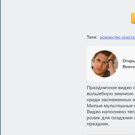
Теги:
рождество христ
Откры
Всего
Праздничное видео с
волшебную зимнюю с
среди заснеженных 
Милые мультяшные п
Видео наполнено теп
ролик для создания 
праздник.