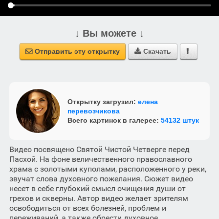
↓ Вы можете ↓
Отправить эту открытку
Скачать



Открытку загрузил:
елена
перевозчикова
Всего картинок в галерее:
54132 штук
Видео посвящено Святой Чистой Четверге перед
Пасхой. На фоне величественного православного
храма с золотыми куполами, расположенного у реки,
звучат слова духовного пожелания. Сюжет видео
несет в себе глубокий смысл очищения души от
грехов и скверны. Автор видео желает зрителям
освободиться от всех болезней, проблем и
переживаний, а также обрести духовное