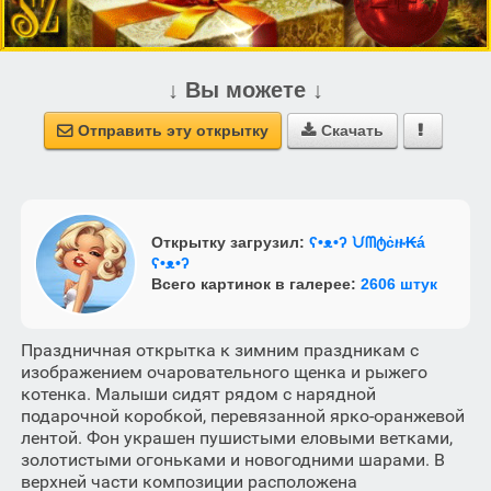
↓ Вы можете ↓
Отправить эту открытку
Скачать



Открытку загрузил:
ʕ•ᴥ•ʔ ᙀᗰტċዙ₭á
ʕ•ᴥ•ʔ
Всего картинок в галерее:
2606 штук
Праздничная открытка к зимним праздникам с
изображением очаровательного щенка и рыжего
котенка. Малыши сидят рядом с нарядной
подарочной коробкой, перевязанной ярко-оранжевой
лентой. Фон украшен пушистыми еловыми ветками,
золотистыми огоньками и новогодними шарами. В
верхней части композиции расположена