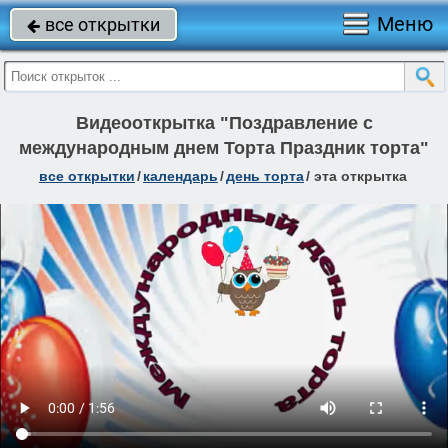
Меню
все открытки

Видеооткрытка "Поздравление с
международным днем Торта Праздник торта"
все открытки
/
календарь
/
день торта
/
эта открытка