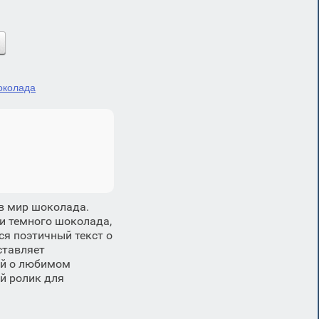
околада
 в мир шоколада.
и темного шоколада,
я поэтичный текст о
ставляет
ий о любимом
й ролик для