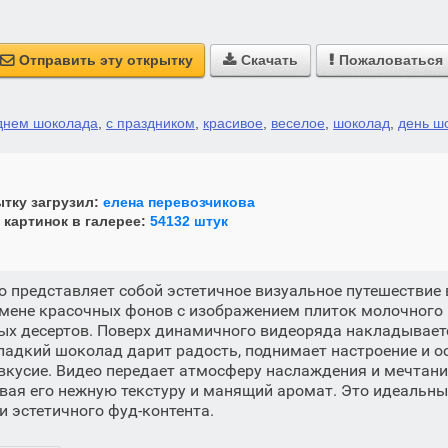
Отправить эту открытку
Скачать
Пожаловаться



днем шоколада
,
с праздником
,
красивое
,
веселое
,
шоколад
,
день ш
тку загрузил:
елена перевозчикова
 картинок в галерее:
54132 штук
о представляет собой эстетичное визуальное путешествие
мене красочных фонов с изображением плиток молочного 
ых десертов. Поверх динамичного видеоряда накладываетс
сладкий шоколад дарит радость, поднимает настроение и о
вкусие. Видео передает атмосферу наслаждения и мечтан
вая его нежную текстуру и манящий аромат. Это идеальны
и эстетичного фуд-контента.