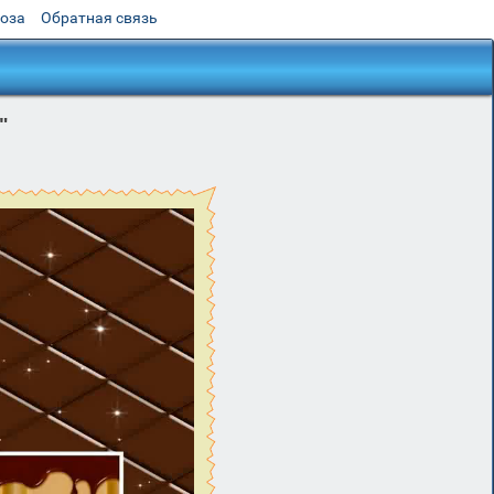
роза
Обратная связь
"