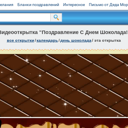
желания
Бланки поздравлений
Интересное
Письмо от Деда Мо
Видеооткрытка "Поздравление С Днем Шоколада!
все открытки
/
календарь
/
день шоколада
/
эта открытка