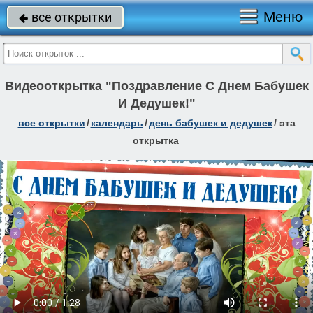
Меню
все открытки

Видеооткрытка "Поздравление С Днем Бабушек
И Дедушек!"
все открытки
/
календарь
/
день бабушек и дедушек
/
эта
открытка