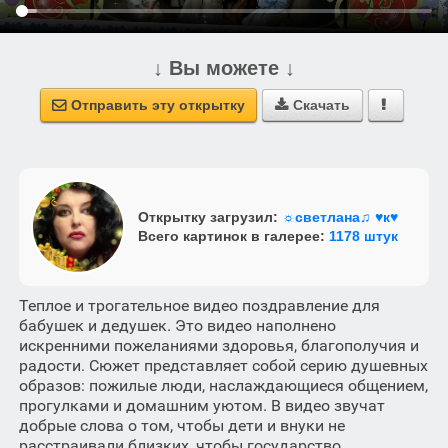
↓ Вы можете ↓
Отправить эту открытку
Скачать



Открытку загрузил:
☼светлана♫ ♥к♥
Всего картинок в галерее:
1178 штук
Теплое и трогательное видео поздравление для
бабушек и дедушек. Это видео наполнено
искренними пожеланиями здоровья, благополучия и
радости. Сюжет представляет собой серию душевных
образов: пожилые люди, наслаждающиеся общением,
прогулками и домашним уютом. В видео звучат
добрые слова о том, чтобы дети и внуки не
расстраивали близких, чтобы государство