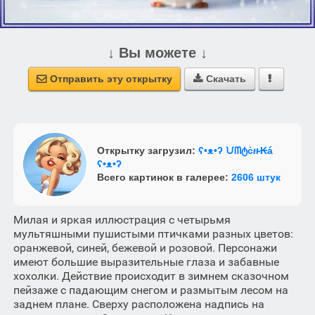
↓ Вы можете ↓
Отправить эту открытку
Скачать



Открытку загрузил:
ʕ•ᴥ•ʔ ᙀᗰტċዙ₭á
ʕ•ᴥ•ʔ
Всего картинок в галерее:
2606 штук
Милая и яркая иллюстрация с четырьмя
мультяшными пушистыми птичками разных цветов:
оранжевой, синей, бежевой и розовой. Персонажи
имеют большие выразительные глаза и забавные
хохолки. Действие происходит в зимнем сказочном
пейзаже с падающим снегом и размытым лесом на
заднем плане. Сверху расположена надпись на