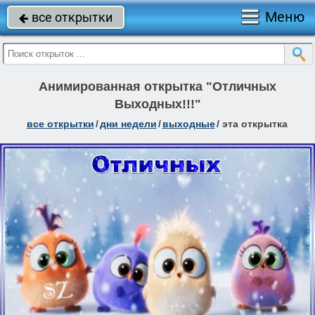
Меню
все открытки

Анимированная открытка "Отличных
Выходных!!!"
все открытки
/
дни недели
/
выходные
/
эта открытка