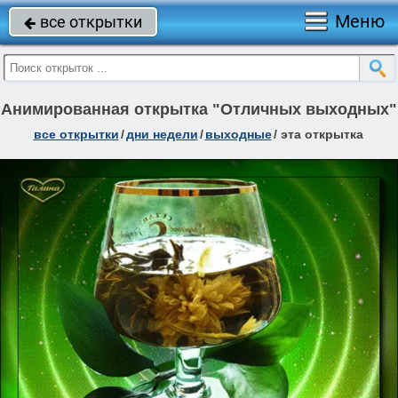
Меню
все открытки

Анимированная открытка "Отличных выходных"
все открытки
/
дни недели
/
выходные
/
эта открытка