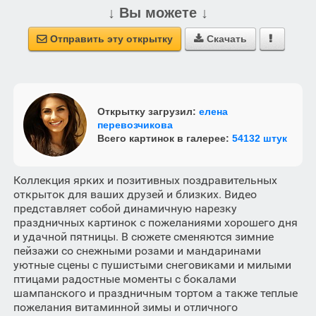
↓ Вы можете ↓
Отправить эту открытку
Скачать



Открытку загрузил:
елена
перевозчикова
Всего картинок в галерее:
54132 штук
Коллекция ярких и позитивных поздравительных
открыток для ваших друзей и близких. Видео
представляет собой динамичную нарезку
праздничных картинок с пожеланиями хорошего дня
и удачной пятницы. В сюжете сменяются зимние
пейзажи со снежными розами и мандаринами
уютные сцены с пушистыми снеговиками и милыми
птицами радостные моменты с бокалами
шампанского и праздничным тортом а также теплые
пожелания витаминной зимы и отличного