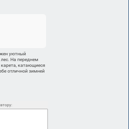
ажен уютный
 лес. На переднем
 карета, катающиеся
ебе отличной зимней
втору: