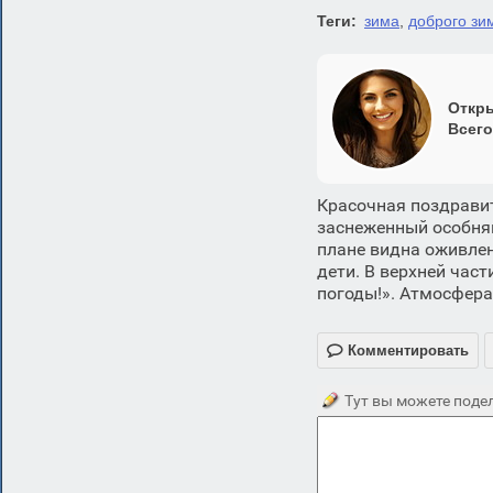
Теги:
зима
,
доброго зи
Откры
Всего
Красочная поздрави
заснеженный особняк
плане видна оживлен
дети. В верхней час
погоды!». Атмосфера

Комментировать
Тут вы можете подел