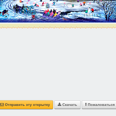
Отправить эту открытку
Скачать
Пожаловаться


