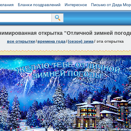
желания
Бланки поздравлений
Интересное
Письмо от Деда Мо
нимированная открытка "Отличной зимней погод
все открытки
/
времена года
/
(сезон) зима
/
эта открытка