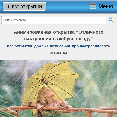
Меню
все открытки

Анимированная открытка "Отличного
настроения в любую погоду"
все открытки
/
добрые пожелания
/
про настроение
/
эта
открытка