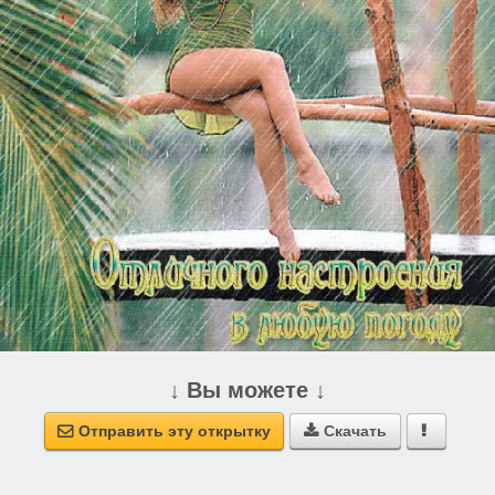
↓ Вы можете ↓
Отправить эту открытку
Скачать


