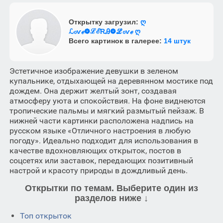
Открытку загрузил:
ღ
ℒℴѵℯ❁ℒℰRᎯ❁ℒℴѵℯ ღ
Всего картинок в галерее:
14 штук
Эстетичное изображение девушки в зеленом
купальнике, отдыхающей на деревянном мостике под
дождем. Она держит желтый зонт, создавая
атмосферу уюта и спокойствия. На фоне виднеются
тропические пальмы и мягкий размытый пейзаж. В
нижней части картинки расположена надпись на
русском языке «Отличного настроения в любую
погоду». Идеально подходит для использования в
качестве вдохновляющих открыток, постов в
соцсетях или заставок, передающих позитивный
настрой и красоту природы в дождливый день.
Открытки по темам. Выберите один из
разделов ниже ↓
Топ открыток