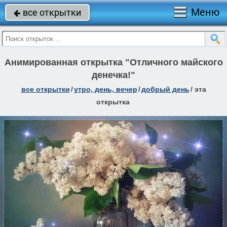
Меню
все открытки

Анимированная открытка "Отличного майского
денечка!"
все открытки
/
утро, день, вечер
/
добрый день
/
эта
открытка