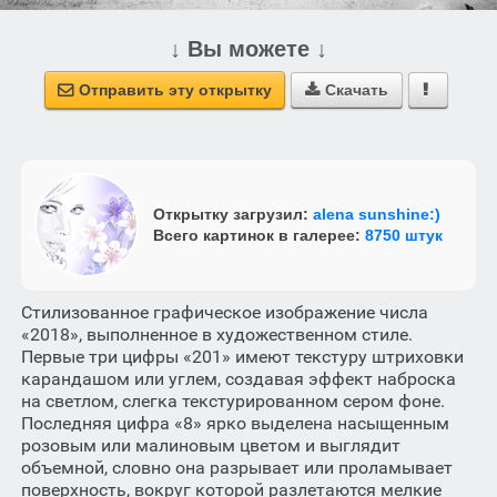
↓ Вы можете ↓
Отправить эту открытку
Скачать



Открытку загрузил:
alena sunshine:)
Всего картинок в галерее:
8750 штук
Стилизованное графическое изображение числа
«2018», выполненное в художественном стиле.
Первые три цифры «201» имеют текстуру штриховки
карандашом или углем, создавая эффект наброска
на светлом, слегка текстурированном сером фоне.
Последняя цифра «8» ярко выделена насыщенным
розовым или малиновым цветом и выглядит
объемной, словно она разрывает или проламывает
поверхность, вокруг которой разлетаются мелкие