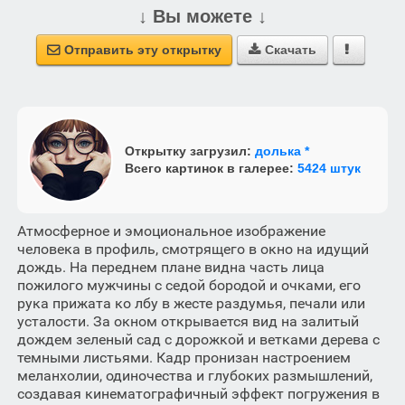
↓ Вы можете ↓
Отправить эту открытку
Скачать



Открытку загрузил:
долька *
Всего картинок в галерее:
5424 штук
Атмосферное и эмоциональное изображение
человека в профиль, смотрящего в окно на идущий
дождь. На переднем плане видна часть лица
пожилого мужчины с седой бородой и очками, его
рука прижата ко лбу в жесте раздумья, печали или
усталости. За окном открывается вид на залитый
дождем зеленый сад с дорожкой и ветками дерева с
темными листьями. Кадр пронизан настроением
меланхолии, одиночества и глубоких размышлений,
создавая кинематографичный эффект погружения в